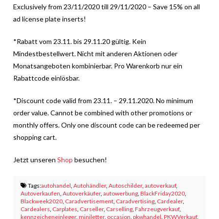
Exclusively from 23/11/2020 till 29/11/2020 – Save 15% on all
ad license plate inserts!
*Rabatt vom 23.11. bis 29.11.20 gültig. Kein
Mindestbestellwert. Nicht mit anderen Aktionen oder
Monatsangeboten kombinierbar. Pro Warenkorb nur ein
Rabattcode einlösbar.
*Discount code valid from 23.11. – 29.11.2020. No minimum
order value. Cannot be combined with other promotions or
monthly offers. Only one discount code can be redeemed per
shopping cart.
Jetzt unseren
Shop
besuchen!
Tags:
autohandel
,
Autohändler
,
Autoschilder
,
autoverkauf
,
Autoverkaufen
,
Autoverkäufer
,
autowerbung
,
BlackFriday2020
,
Blackweek2020
,
Caradvertisement
,
Caradvertising
,
Cardealer
,
Cardealers
,
Carplates
,
Carseller
,
Carselling
,
Fahrzeugverkauf
,
kennzeicheneinleger
,
miniletter
,
occasion
,
pkwhandel
,
PKWVerkauf
,