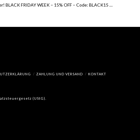
leger! BLACK FRIDAY WEEK – 15% OFF – Code: BLACK15 …
HUTZERKLÄRUNG
ZAHLUNG UND VERSAND
KONTAKT
msatzsteuergesetz (UStG).