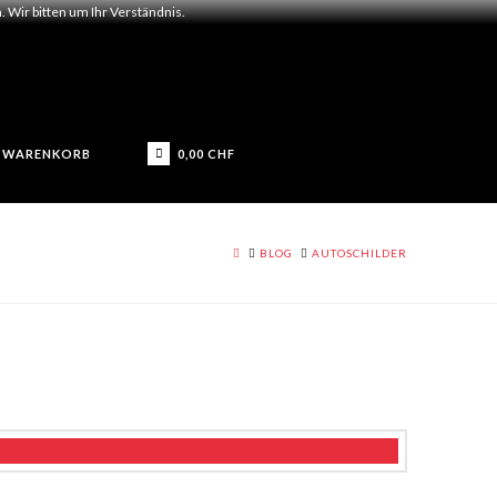
 Wir bitten um Ihr Verständnis.
0,00
CHF
WARENKORB
HOME
BLOG
AUTOSCHILDER