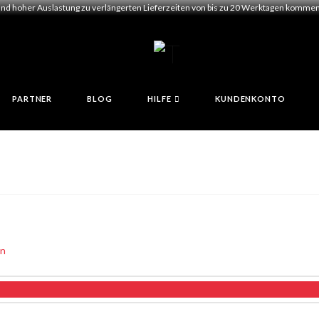
und hoher Auslastung zu verlängerten Lieferzeiten von bis zu 20 Werktagen kommen.
PARTNER
BLOG
HILFE
KUNDENKONTO
en