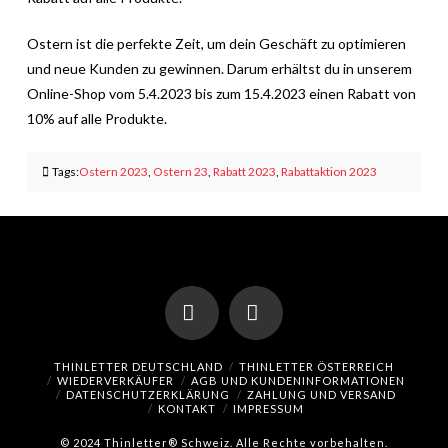
Ostern ist die perfekte Zeit, um dein Geschäft zu optimieren
und neue Kunden zu gewinnen. Darum erhältst du in unserem
Online-Shop vom 5.4.2023 bis zum 15.4.2023 einen Rabatt von
10% auf alle Produkte.
Tags:
Ostern 2023
,
Ostern 23
,
Rabatt 2023
,
Rabattaktion 2023
Facebook
Instagram
THINLETTER DEUTSCHLAND
THINLETTER ÖSTERREICH
WIEDERVERKÄUFER
AGB UND KUNDENINFORMATIONEN
DATENSCHUTZERKLÄRUNG
ZAHLUNG UND VERSAND
KONTAKT
IMPRESSUM
© 2024 Thinletter® Schweiz. Alle Rechte vorbehalten.