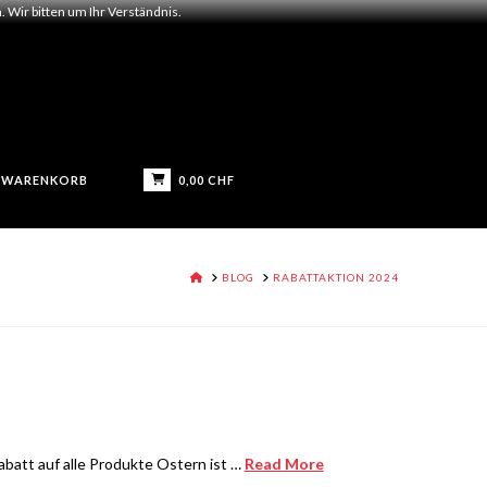
 Wir bitten um Ihr Verständnis.
0,00
CHF
WARENKORB
HOME
BLOG
RABATTAKTION 2024
batt auf alle Produkte Ostern ist …
Read More