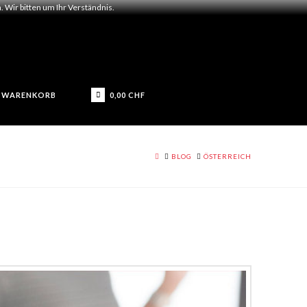
 Wir bitten um Ihr Verständnis.
0,00
CHF
WARENKORB
HOME
BLOG
ÖSTERREICH