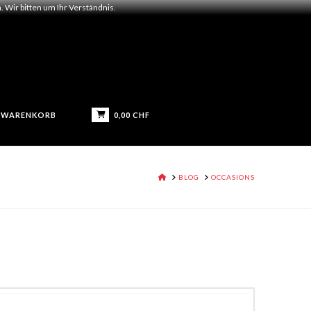
 Wir bitten um Ihr Verständnis.
0,00
CHF
WARENKORB
HOME
BLOG
OCCASIONS