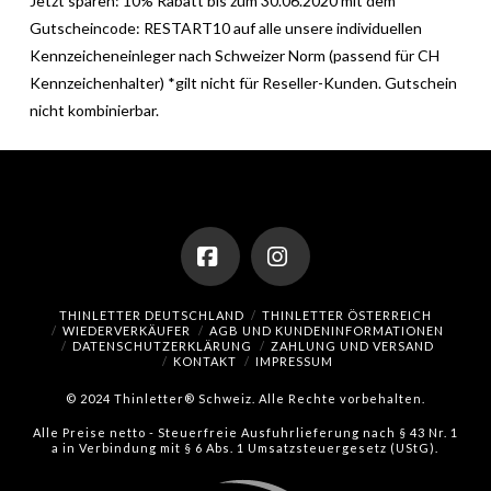
Jetzt sparen: 10% Rabatt bis zum 30.06.2020 mit dem
Gutscheincode: RESTART10 auf alle unsere individuellen
Kennzeicheneinleger nach Schweizer Norm (passend für CH
Kennzeichenhalter) *gilt nicht für Reseller-Kunden. Gutschein
nicht kombinierbar.
Facebook
Instagram
THINLETTER DEUTSCHLAND
THINLETTER ÖSTERREICH
WIEDERVERKÄUFER
AGB UND KUNDENINFORMATIONEN
DATENSCHUTZERKLÄRUNG
ZAHLUNG UND VERSAND
KONTAKT
IMPRESSUM
© 2024 Thinletter® Schweiz. Alle Rechte vorbehalten.
Alle Preise netto - Steuerfreie Ausfuhrlieferung nach § 43 Nr. 1
a in Verbindung mit § 6 Abs. 1 Umsatzsteuergesetz (UStG).