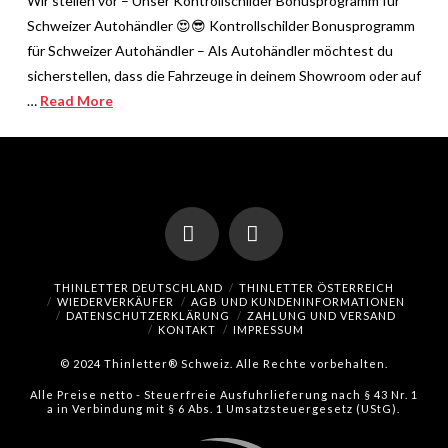
Wir stellen vor – Unser Kontrollschilder Bonusprogramm für
Schweizer Autohändler 😍😎 Kontrollschilder Bonusprogramm
für Schweizer Autohändler – Als Autohändler möchtest du
sicherstellen, dass die Fahrzeuge in deinem Showroom oder auf
…
Read More
Facebook
Instagram
THINLETTER DEUTSCHLAND
THINLETTER ÖSTERREICH
WIEDERVERKÄUFER
AGB UND KUNDENINFORMATIONEN
DATENSCHUTZERKLÄRUNG
ZAHLUNG UND VERSAND
KONTAKT
IMPRESSUM
© 2024 Thinletter® Schweiz. Alle Rechte vorbehalten.
Alle Preise netto - Steuerfreie Ausfuhrlieferung nach § 43 Nr. 1
a in Verbindung mit § 6 Abs. 1 Umsatzsteuergesetz (UStG).