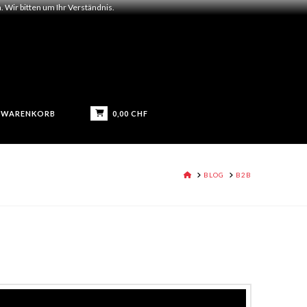
 Wir bitten um Ihr Verständnis.
0,00
CHF
WARENKORB
HOME
BLOG
B2B