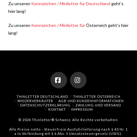
Zu unseren
Kennzeichen / Miniletter für Deutschland
geht’s
hier lang!
Zu unseren
Kennzeichen / Miniletter für
Österreich geht’s hier
lang!
Facebook
Instagram
THINLETTER DEUTSCHLAND
THINLETTER ÖSTERREICH
WIEDERVERKÄUFER
AGB UND KUNDENINFORMATIONEN
DATENSCHUTZERKLÄRUNG
ZAHLUNG UND VERSAND
KONTAKT
IMPRESSUM
© 2024 Thinletter® Schweiz. Alle Rechte vorbehalten.
Alle Preise netto - Steuerfreie Ausfuhrlieferung nach § 43 Nr. 1
a in Verbindung mit § 6 Abs. 1 Umsatzsteuergesetz (UStG).