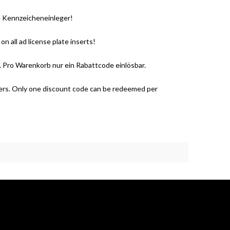
 Kennzeicheneinleger!
all ad license plate inserts!
 Pro Warenkorb nur ein Rabattcode einlösbar.
fers. Only one discount code can be redeemed per