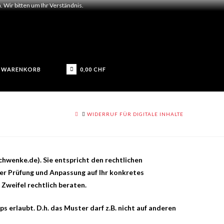
 Wir bitten um Ihr Verständnis.
0,00
CHF
WARENKORB
HOME
WIDERRUF FÜR DIGITALE INHALTE
hwenke.de). Sie entspricht den rechtlichen
ger Prüfung und Anpassung auf Ihr konkretes
Zweifel rechtlich beraten.
erlaubt. D.h. das Muster darf z.B. nicht auf anderen