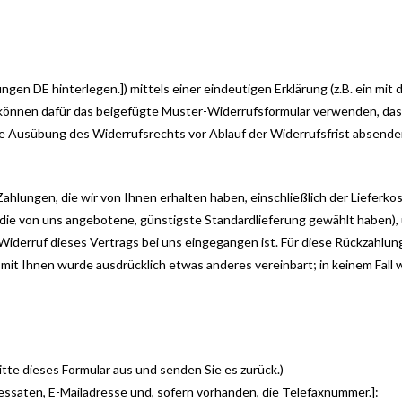
en DE hinterlegen.]) mittels einer eindeutigen Erklärung (z.B. ein mit d
e können dafür das beigefügte Muster-Widerrufsformular verwenden, das
 die Ausübung des Widerrufsrechts vor Ablauf der Widerrufsfrist absende
ahlungen, die wir von Ihnen erhalten haben, einschließlich der Lieferko
s die von uns angebotene, günstigste Standardlieferung gewählt haben)
Widerruf dieses Vertrags bei uns eingegangen ist. Für diese Rückzahlun
, mit Ihnen wurde ausdrücklich etwas anderes vereinbart; in keinem Fal
itte dieses Formular aus und senden Sie es zurück.)
essaten, E-Mailadresse und, sofern vorhanden, die Telefaxnummer.]: