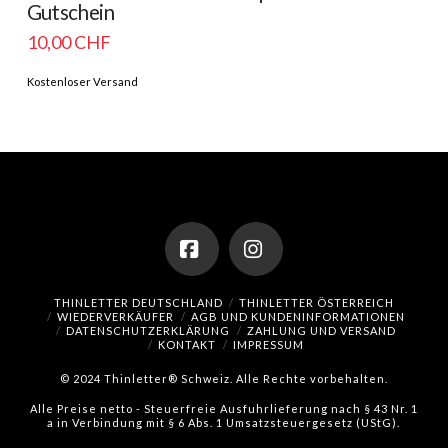
Gutschein
10,00
CHF
Kostenloser Versand
Facebook
Instagram
THINLETTER DEUTSCHLAND
THINLETTER ÖSTERREICH
WIEDERVERKÄUFER
AGB UND KUNDENINFORMATIONEN
DATENSCHUTZERKLÄRUNG
ZAHLUNG UND VERSAND
KONTAKT
IMPRESSUM
© 2024 Thinletter® Schweiz. Alle Rechte vorbehalten.
Alle Preise netto - Steuerfreie Ausfuhrlieferung nach § 43 Nr. 1
a in Verbindung mit § 6 Abs. 1 Umsatzsteuergesetz (UStG).