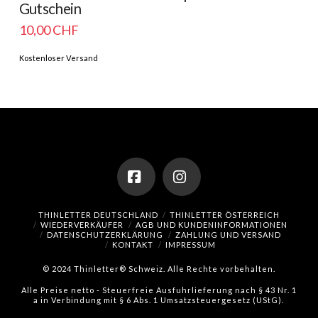
Gutschein
10,00
CHF
Kostenloser Versand
Facebook
Instagram
THINLETTER DEUTSCHLAND
THINLETTER ÖSTERREICH
WIEDERVERKÄUFER
AGB UND KUNDENINFORMATIONEN
DATENSCHUTZERKLÄRUNG
ZAHLUNG UND VERSAND
KONTAKT
IMPRESSUM
© 2024 Thinletter® Schweiz. Alle Rechte vorbehalten.
Alle Preise netto - Steuerfreie Ausfuhrlieferung nach § 43 Nr. 1
a in Verbindung mit § 6 Abs. 1 Umsatzsteuergesetz (UStG).