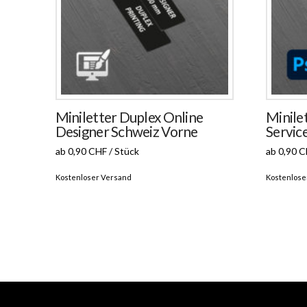
Miniletter Duplex Online
Minile
Designer Schweiz Vorne
Servic
ab 0,90 CHF / Stück
ab 0,90 C
Kostenloser Versand
Kostenlose
Dieses
Dieses
Produkt
Produkt
weist
weist
mehrere
mehrere
Varianten
Variante
auf.
auf.
Die
Die