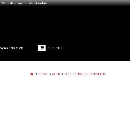
 Wir bitten um Ihr Verständnis.
0,00
CHF
WARENKORB
HOME
SHOP
MINILETTER SCHWEIZ BEIDSEITIG