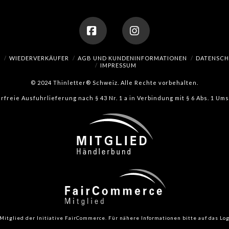
n
eite
Facebook
Instagram
H
WIEDERVERKÄUFER
AGB UND KUNDENINFORMATIONEN
DATENSC
IMPRESSUM
© 2024 Thinletter® Schweiz. Alle Rechte vorbehalten.
erfreie Ausfuhrlieferung nach § 43 Nr. 1 a in Verbindung mit § 6 Abs. 1 U
Mitglied der Initiative FairCommerce.
Für nähere Informationen bitte auf das Log