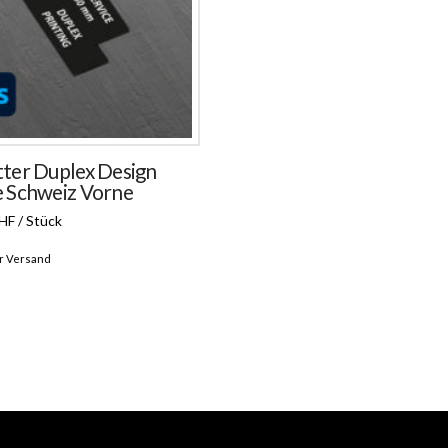
tter Duplex Design
e Schweiz Vorne
HF / Stück
r Versand
n