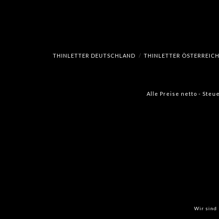
Optionen
Optione
können
können
auf
auf
der
der
Produktseite
Produkts
THINLETTER DEUTSCHLAND
THINLETTER ÖSTERREIC
gewählt
gewählt
werden
werden
Alle Preise netto - Steu
Wir sind 